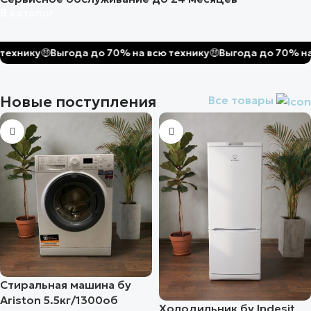
В каталог
ику
🤑
Выгода до 70% на всю технику
🤑
Выгода до 70% на всю
Новые поступления
Все товары
Стиральная машина бу
Ariston 5.5кг/1300об
Холодильник бу Indesit