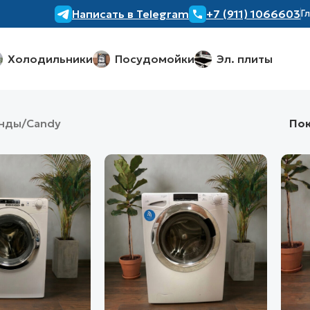
Написать в Telegram
+7 (911) 1066603
Г
Холодильники
Посудомойки
Эл. плиты
нды
Candy
Пок