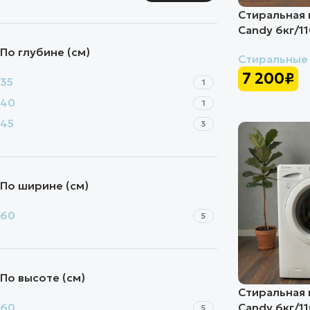
Стиральная 
Candy 6кг/1
По глубине (см)
Стиральные
7 200
₽
35
1
40
1
45
3
По ширине (см)
60
5
По высоте (см)
Стиральная 
60
Candy 6кг/1
5