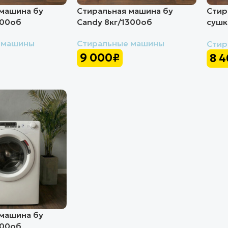
машина бу
Стиральная машина бу
Стир
100об
Candy 8кг/1300об
сушк
6кг/
 машины
Стиральные машины
Стир
9 000
₽
8 
машина бу
100об