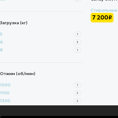
Стиральные
7 200
₽
Загрузка (кг)
5
1
6
3
8
1
Отжим (об/мин)
1000
1
1100
2
1300
2