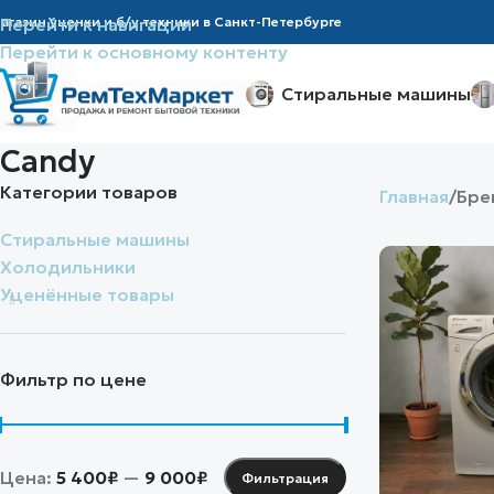
агазин уценки и б/у техники в Санкт-Петербурге
Перейти к навигации
Перейти к основному контенту
Стиральные машины
Candy
Категории товаров
Главная
Бре
Стиральные машины
Холодильники
Уценённые товары
Фильтр по цене
Цена:
5 400₽
—
9 000₽
Фильтрация