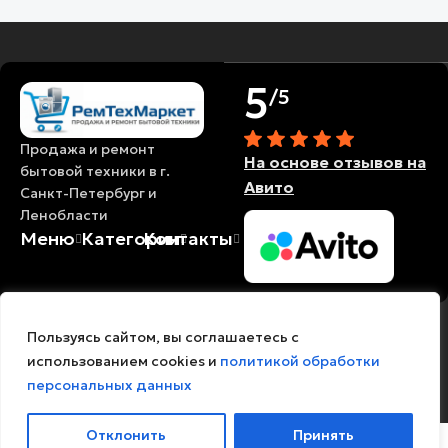
5
/5
Продажа и ремонт
На основе отзывов на
бытовой техники в г.
Авито
Санкт-Петербург и
Ленобласти
Меню
Категории
Контакты
© 2018-2026
Политика
Политика
Есть вопросы?🙂
Пользуясь сайтом, вы соглашаетесь с
РемТехМаркет / Все
конфиденциальности
обработки
использованием cookies и
политикой обработки
права защищены
персональных
Open
персональных данных
данных
chaty
Отклонить
Принять