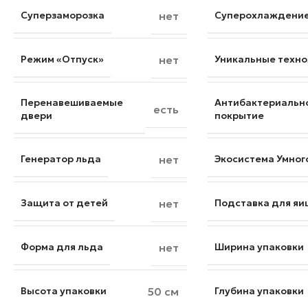
Суперзаморозка
нет
Суперохлаждени
Режим «Отпуск»
нет
Уникальные техно
Перенавешиваемые
Антибактериальн
есть
двери
покрытие
Генератор льда
нет
Экосистема Умног
Защита от детей
нет
Подставка для яи
Форма для льда
нет
Ширина упаковки
Высота упаковки
50 см
Глубина упаковки