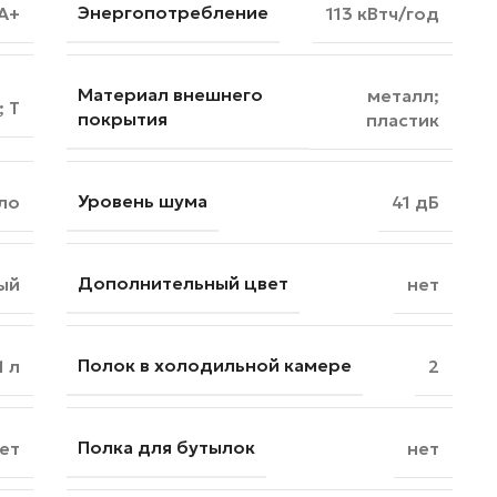
Энергопотребление
A+
113 кВтч/год
Материал внешнего
металл;
; T
покрытия
пластик
Уровень шума
ло
41 дБ
Дополнительный цвет
ый
нет
Полок в холодильной камере
1 л
2
Полка для бутылок
ет
нет