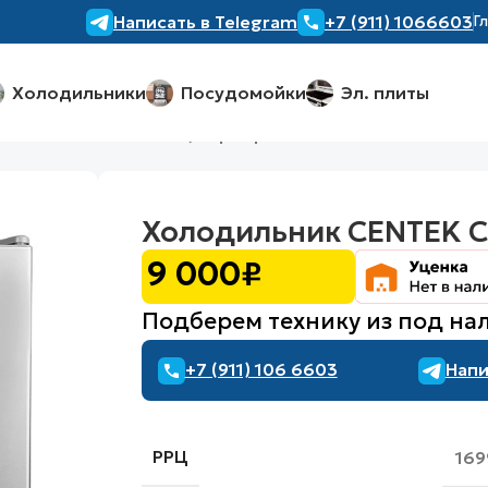
Написать в Telegram
+7 (911) 1066603
Г
Холодильники
Посудомойки
Эл. плиты
ик CENTEK CT-1715 S, серебристый
Холодильник CENTEK CT
9 000
₽
Подберем технику из под на
+7 (911) 106 6603
Напи
РРЦ
169