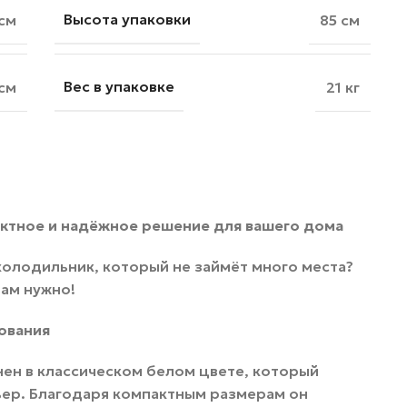
Высота упаковки
 см
85 см
Вес в упаковке
см
21 кг
актное и надёжное решение для вашего дома
олодильник, который не займёт много места?
вам нужно!
ования
нен в классическом белом цвете, который
ьер. Благодаря компактным размерам он