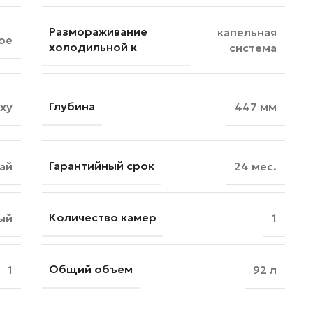
Размораживание
капельная
ое
холодильной к
система
Глубина
ху
447 мм
Гарантийный срок
ай
24 мес.
Количество камер
ый
1
Общий объем
1
92 л