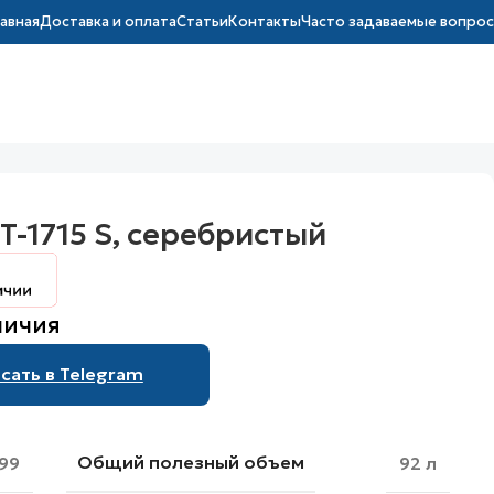
лавная
Доставка и оплата
Статьи
Контакты
Часто задаваемые вопро
-1715 S, серебристый
личия
сать в Telegram
Общий полезный объем
99
92 л