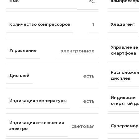
в мо
компрессор
°C
Количество компрессоров
1
Хладагент
Управление
Управление
электронное
смартфона
Расположе
Дисплей
есть
дисплея
Индикация
Индикация температуры
есть
открытой д
Индикация отключения
световая
Суперзамор
электро