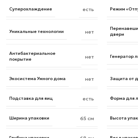
Суперохлаждение
есть
Режим «Отп
Перенавеш
Уникальные технологии
нет
двери
Антибактериальное
нет
Генератор 
покрытие
Экосистема Умного дома
нет
Защита от 
Подставка для яиц
есть
Форма для 
Ширина упаковки
65 см
Высота упа
Глубина упаковки
Вес в упако