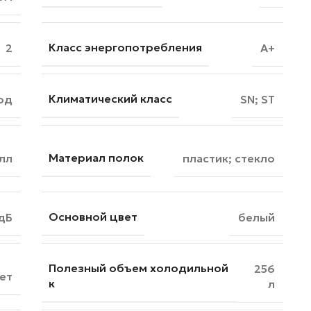
Класс энергопотребления
2
A+
Климатический класс
од
SN; ST
Материал полок
лл
пластик; стекло
Основной цвет
дБ
белый
Полезный объем холодильной
256
ет
к
л