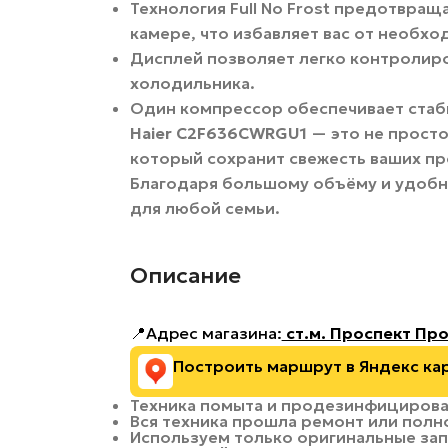
Технология Full No Frost предотвращ
камере, что избавляет вас от необх
Дисплей позволяет легко контролир
холодильника.
Один компрессор обеспечивает стаб
Haier C2F636CWRGU1
— это не прост
который сохранит свежесть ваших пр
Благодаря большому объёму и удобн
для любой семьи.
Описание
📍Адрес магазина:
ст.м. Проспект Про
Построить маршрут в Яндекс ка
Техника помыта и продезинфициров
Вся техника прошла ремонт или полн
Используем только оригинальные зап