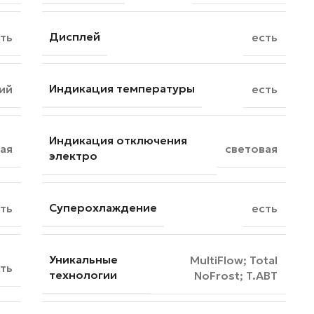
Дисплей
ть
есть
Индикация температуры
ий
есть
Индикация отключения
ая
световая
электро
Суперохлаждение
ть
есть
Уникальные
MultiFlow; Total
ть
технологии
NoFrost; T.ABT