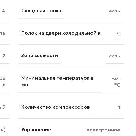
Складная полка
4
есть
Полок на двери холодильной к
ть
4
Зона свежести
2
есть
Минимальная температура в
08
-24
мо
л
°C
Количество компрессоров
ый
1
Управление
н)
электронное