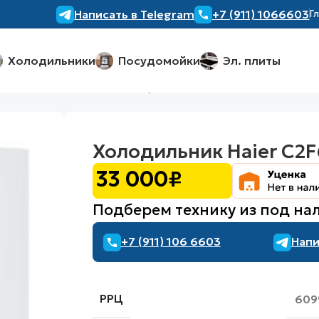
Написать в Telegram
+7 (911) 1066603
Г
Холодильники
Посудомойки
Эл. плиты
ник Haier C2F636CWRGU1, белый
Холодильник Haier C2
33 000
₽
Подберем технику из под на
+7 (911) 106 6603
Напи
РРЦ
609