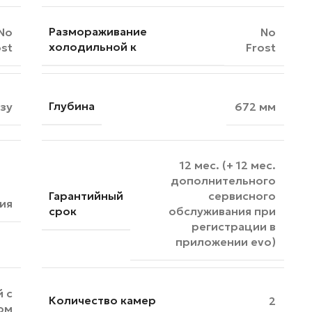
Размораживание
No
No
холодильной к
ost
Frost
Глубина
зу
672 мм
12 мес. (+ 12 мес.
дополнительного
Гарантийный
сервисного
ия
срок
обслуживания при
регистрации в
приложении evo)
 с
Количество камер
2
ом