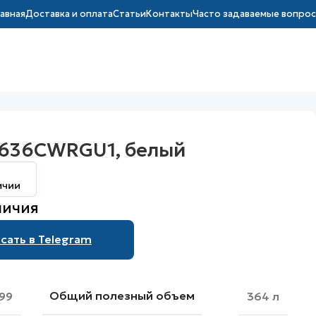
лавная
Доставка и оплата
Статьи
Контакты
Часто задаваемые вопро
F636CWRGU1, белый
личия
сать в Telegram
Общий полезный объем
99
364 л