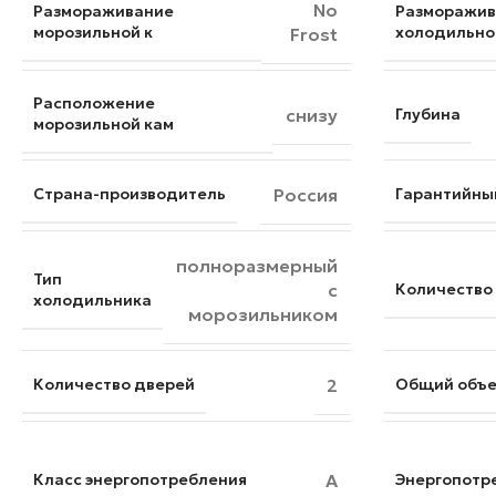
No
Размораживание
Разморажив
морозильной к
холодильно
Frost
Расположение
снизу
Глубина
морозильной кам
Страна-производитель
Россия
Гарантийны
полноразмерный
Тип
с
Количество
холодильника
морозильником
Количество дверей
2
Общий объ
Класс энергопотребления
A
Энергопотр