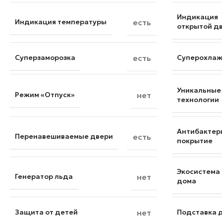
Индикация
Индикация температуры
есть
открытой д
Суперзаморозка
есть
Суперохла
Уникальные
Режим «Отпуск»
нет
технологии
Антибактер
Перенавешиваемые двери
есть
покрытие
Экосистема
Генератор льда
нет
дома
Защита от детей
нет
Подставка 