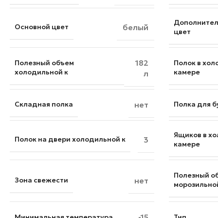
Дополните
Основной цвет
белый
цвет
182
Полезный объем
Полок в хо
холодильной к
камере
л
Складная полка
нет
Полка для 
Ящиков в х
Полок на двери холодильной к
3
камере
Полезный о
Зона свежести
нет
морозильно
-15
Минимальная температура
Тип