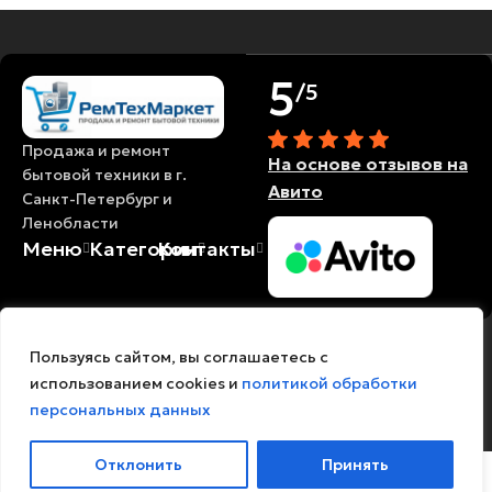
5
/5
Продажа и ремонт
На основе отзывов на
бытовой техники в г.
Авито
Санкт-Петербург и
Ленобласти
Меню
Категории
Контакты
© 2018-2026
Политика
Политика
Есть вопросы?🙂
Пользуясь сайтом, вы соглашаетесь с
РемТехМаркет / Все
конфиденциальности
обработки
использованием cookies и
политикой обработки
права защищены
персональных
Open
персональных данных
данных
chaty
Отклонить
Принять