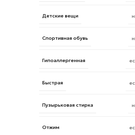
Детские вещи
н
Спортивная обувь
н
Гипоаллергенная
ес
Быстрая
ес
Пузырьковая стирка
н
Отжим
ес