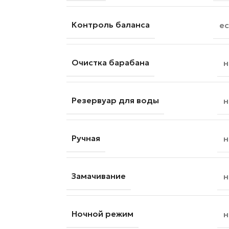
Контроль баланса
ес
Очистка барабана
н
Резервуар для воды
н
Ручная
н
Замачивание
н
Ночной режим
н