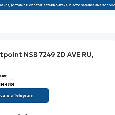
лавная
Доставка и оплата
Статьи
Контакты
Часто задаваемые вопро
point NSB 7249 ZD AVE RU,
личия
сать в Telegram