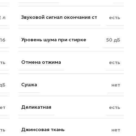
Звуковой сигнал окончания ст
2 л
есть
Уровень шума при стирке
16
50 дБ
Отмена отжима
ть
есть
Сушка
дБ
нет
Деликатная
ет
есть
Джинсовая ткань
ть
нет