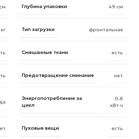
Глубина упаковки
 см
49 см
Тип загрузки
 кг
фронтальная
Смешанные ткани
ть
есть
Предотвращение сминания
ть
нет
Энергопотребление за
0.8
да
цикл
кВт∙ч
Пуховые вещи
ет
есть