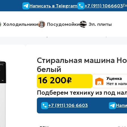
Написать в Telegram
+7 (911) 1066603
Г
Холодильники
Посудомойки
Эл. плиты
ральная машина Hotpoint NSB 7249 ZD AVE RU, белый
Стиральная машина Hot
белый
16 200
₽
Подберем технику из под на
+7 (911) 106 6603
Напи