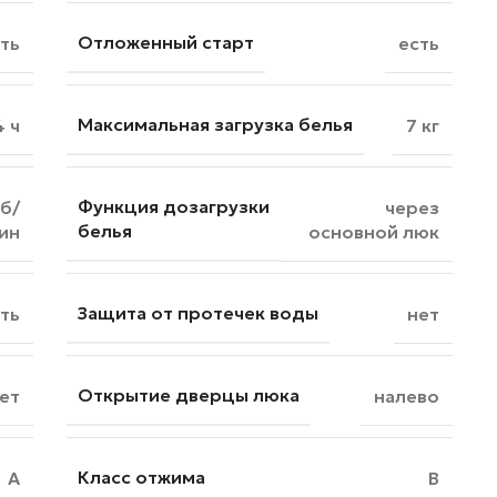
Отложенный старт
ть
есть
Максимальная загрузка белья
4 ч
7 кг
Функция дозагрузки
б/
через
белья
ин
основной люк
Защита от протечек воды
ть
нет
Открытие дверцы люка
ет
налево
Класс отжима
A
B